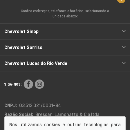
Confira endereços, telefones e horários, selecionando a
unidade abaixo:
Chevrolet Sinop
Chevrolet Sorriso
Chevrolet Lucas do Rio Verde
SIGA-NOS:
CNPJ:
03.512.021/0001-84
Razão Social:
Bressan, Lamonatto & Cia.ltda
Endereço Matriz:
Rua Colonizador Enio Pipino, 3333 -
Nós utilizamos cookies e outras tecnologias para