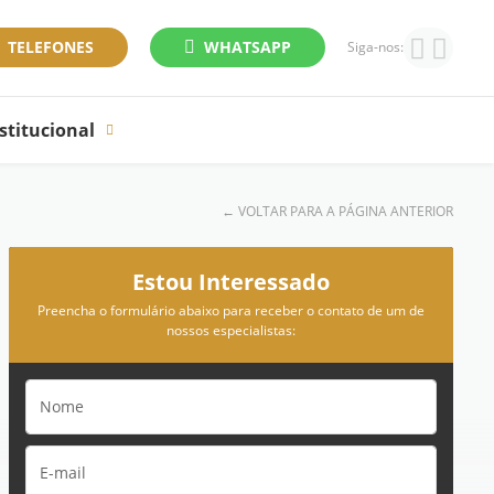
TELEFONES
WHATSAPP
Siga-nos:
stitucional
←
VOLTAR PARA A PÁGINA ANTERIOR
Estou Interessado
Preencha o formulário abaixo para receber o contato de um de
nossos especialistas: