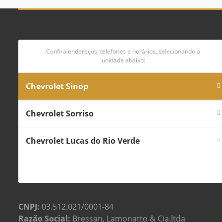
Confira endereços, telefones e horários, selecionando a
unidade abaixo:
Chevrolet Sinop
Chevrolet Sorriso
Chevrolet Lucas do Rio Verde
CNPJ:
03.512.021/0001-84
Razão Social:
Bressan, Lamonatto & Cia.ltda