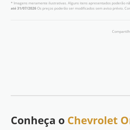
* Imagens meramente ilustrativas. Alguns itens apresentados poderão não
até 31/07/2026
Os preços poderão ser modificados sem aviso prévio. Co
Compartilh
Conheça o
Chevrolet O