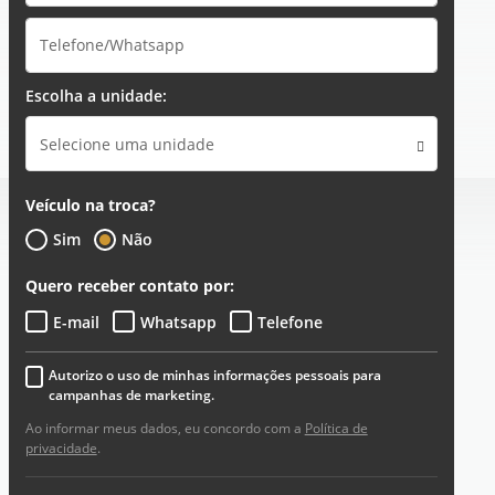
Escolha a unidade:
Selecione uma unidade
Veículo na troca?
Sim
Não
Quero receber contato por:
E-mail
Whatsapp
Telefone
Autorizo o uso de minhas informações pessoais para
campanhas de marketing.
Ao informar meus dados, eu concordo com a
Política de
privacidade
.