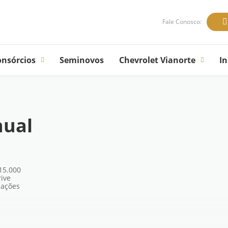
Fale Conosco:
onsórcios
Seminovos
Chevrolet Vianorte
In
nual
15.000
ive
mações