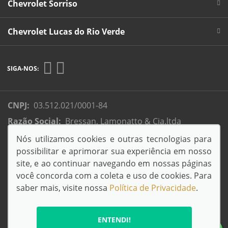
Chevrolet Sorriso
Chevrolet Lucas do Rio Verde
SIGA-NOS:
CNPJ:
03.512.021/0001-84
Razão Social:
Bressan, Lamonatto & Cia.ltda
Endereço Matriz:
Rua Colonizador Enio Pipino, 3333 -
Nós utilizamos cookies e outras tecnologias para
Setor Industrial - -
possibilitar e aprimorar sua experiência em nosso
site, e ao continuar navegando em nossas páginas
você concorda com a coleta e uso de cookies. Para
saber mais, visite nossa
Política de Privacidade
.
© Copyright 2026
AutoForce - Todos os direitos reservados.
ENTENDI!
Política de privacidade
.