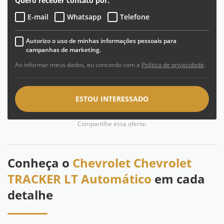
Quero receber contato por:
E-mail
Whatsapp
Telefone
Autorizo o uso de minhas informações pessoais para
campanhas de marketing.
Ao informar meus dados, eu concordo com a
Política de privacidade
.
ESTOU INTERESSADO
Compartilhe essa oferta:
Conheça o
Chevrolet Chevrolet
TRACKER LT Automático
em cada
detalhe