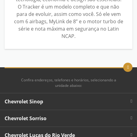
O Tracker é um modelo completo e que não
para de evoluir, assim como você. Só ele vem
com 6 airbags, MyLink de 8” e o motor turbo de
série e nota máxima em segurança no Latin
NCAP.
Confira endereços, telefones e horários, selecionando a
unidade abaixo:
Chevrolet Sinop
Chevrolet Sorriso
Chevrolet Lucas do Rio Verde