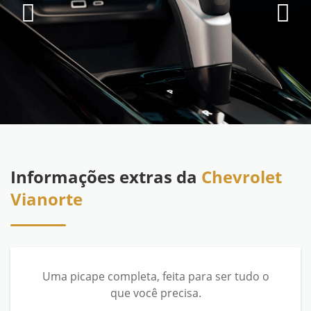
Informações extras da
Chevrolet
Vianorte
Uma picape completa, feita para ser tudo o
que você precisa.