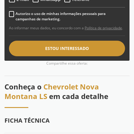
Autorizo o uso de minhas informações pessoais para
campanhas de marketing.
Ao informar meus dados, eu concordo com a
Política de privacidade
.
ESTOU INTERESSADO
Compartilhe essa oferta:
Conheça o
Chevrolet Nova
Montana LS
em cada detalhe
FICHA TÉCNICA