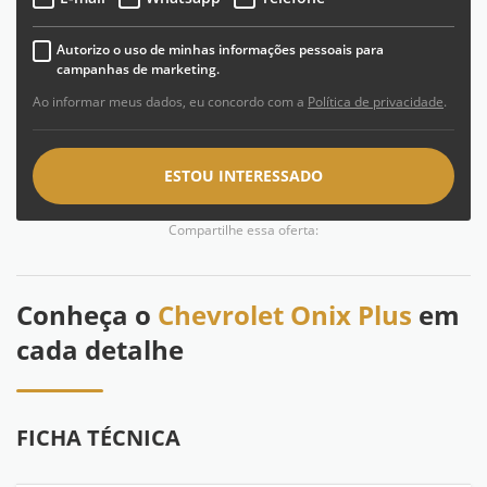
Autorizo o uso de minhas informações pessoais para
campanhas de marketing.
Ao informar meus dados, eu concordo com a
Política de privacidade
.
ESTOU INTERESSADO
Compartilhe essa oferta:
Conheça o
Chevrolet Onix Plus
em
cada detalhe
FICHA TÉCNICA