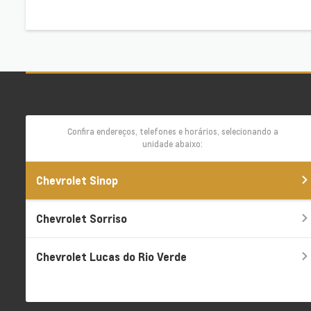
Confira endereços, telefones e horários, selecionando a
unidade abaixo:
Chevrolet Sinop
Chevrolet Sorriso
Chevrolet Lucas do Rio Verde