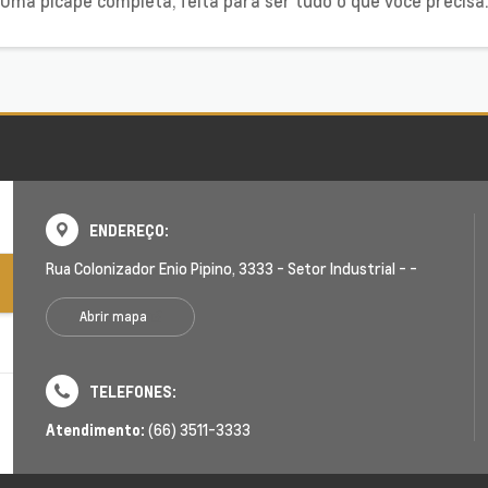
Uma picape completa, feita para ser tudo o que você precisa.
ENDEREÇO:
Rua Colonizador Enio Pipino, 3333 - Setor Industrial - -
Abrir mapa
TELEFONES:
Atendimento:
(66) 3511-3333