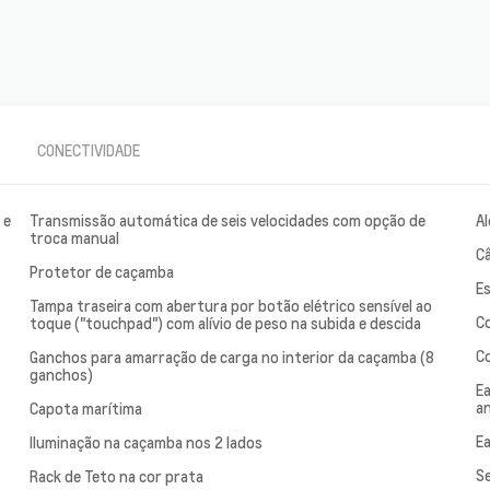
CONECTIVIDADE
 e
Transmissão automática de seis velocidades com opção de
Al
troca manual
C
Protetor de caçamba
Es
Tampa traseira com abertura por botão elétrico sensível ao
C
toque ("touchpad") com alívio de peso na subida e descida
Co
Ganchos para amarração de carga no interior da caçamba (8
ganchos)
Ea
a
Capota marítima
Ea
Iluminação na caçamba nos 2 lados
S
Rack de Teto na cor prata