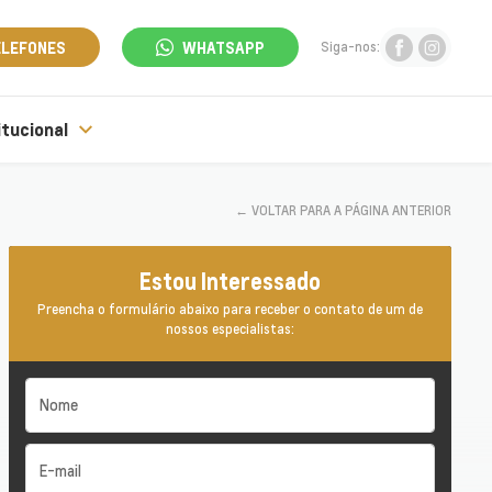
ELEFONES
WHATSAPP
Siga-nos:
itucional
←
VOLTAR PARA A PÁGINA ANTERIOR
Estou Interessado
Preencha o formulário abaixo para receber o contato de um de
nossos especialistas: