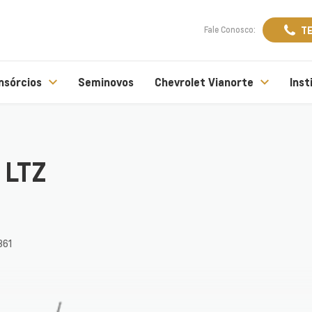
T
Fale Conosco:
nsórcios
Seminovos
Chevrolet Vianorte
Inst
 LTZ
361