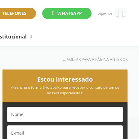
TELEFONES
WHATSAPP
Siga-nos:
stitucional
←
VOLTAR PARA A PÁGINA ANTERIOR
Estou Interessado
Preencha o formulário abaixo para receber o contato de um de
nossos especialistas: