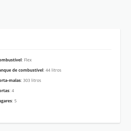
ombustível
: Flex
anque de combustível
: 44 litros
orta-malas
: 303 litros
ortas
: 4
ugares
: 5