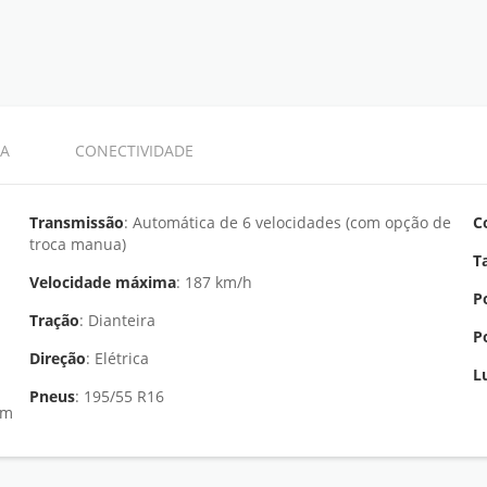
A
CONECTIVIDADE
Transmissão
: Automática de 6 velocidades (com opção de
C
troca manua)
T
Velocidade máxima
: 187 km/h
P
Tração
: Dianteira
P
Direção
: Elétrica
L
Pneus
: 195/55 R16
pm