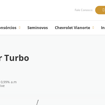
Fale Conosco:
onsórcios
Seminovos
Chevrolet Vianorte
In
r Turbo
e 0,99% a.m
ive