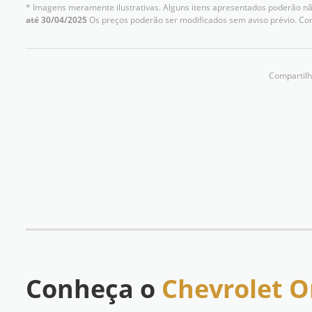
* Imagens meramente ilustrativas. Alguns itens apresentados poderão não
até 30/04/2025
Os preços poderão ser modificados sem aviso prévio. Co
Compartilh
Conheça o
Chevrolet O