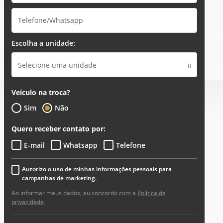
Escolha a unidade:
Selecione uma unidade
Veículo na troca?
Sim
Não
Quero receber contato por:
E-mail
Whatsapp
Telefone
Autorizo o uso de minhas informações pessoais para
campanhas de marketing.
Ao informar meus dados, eu concordo com a
Política de
privacidade
.