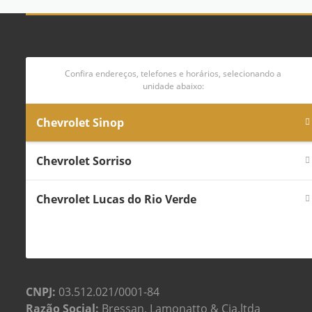
Confira endereços, telefones e horários, selecionando a
unidade abaixo:
Chevrolet Sinop
Chevrolet Sorriso
Chevrolet Lucas do Rio Verde
CNPJ:
03.512.021/0001-84
Razão Social:
Bressan, Lamonatto & Cia.ltda