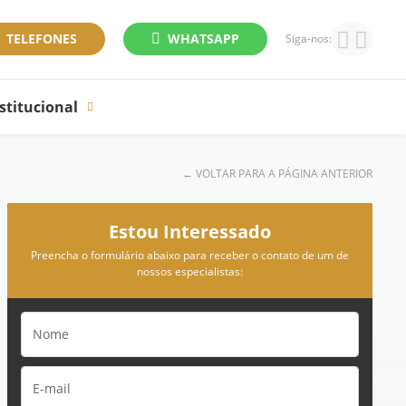
TELEFONES
WHATSAPP
Siga-nos:
stitucional
←
VOLTAR PARA A PÁGINA ANTERIOR
Estou Interessado
Preencha o formulário abaixo para receber o contato de um de
nossos especialistas: