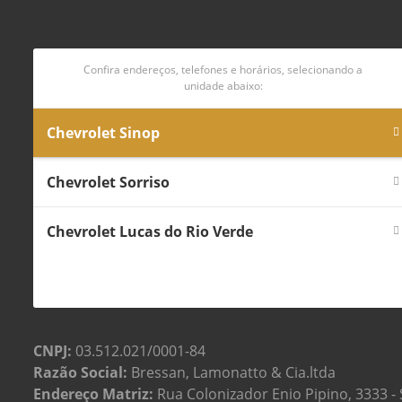
Confira endereços, telefones e horários, selecionando a
unidade abaixo:
Chevrolet Sinop
Chevrolet Sorriso
Chevrolet Lucas do Rio Verde
CNPJ:
03.512.021/0001-84
Razão Social:
Bressan, Lamonatto & Cia.ltda
Endereço Matriz:
Rua Colonizador Enio Pipino, 3333 - S