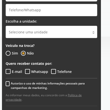
Escolha a unidade:
Selecione uma unidade
Veículo na troca?
Sim
Não
Quero receber contato por:
E-mail
Whatsapp
Telefone
Autorizo o uso de minhas informações pessoais para
campanhas de marketing.
Ao informar meus dados, eu concordo com a
Política de
privacidade
.