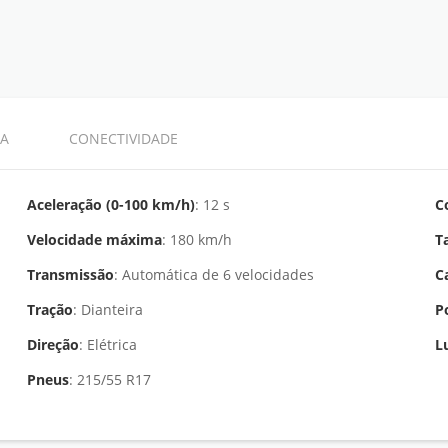
A
CONECTIVIDADE
Aceleração (0-100 km/h)
: 12 s
C
Velocidade máxima
: 180 km/h
T
Transmissão
: Automática de 6 velocidades
C
Tração
: Dianteira
P
Direção
: Elétrica
L
Pneus
: 215/55 R17