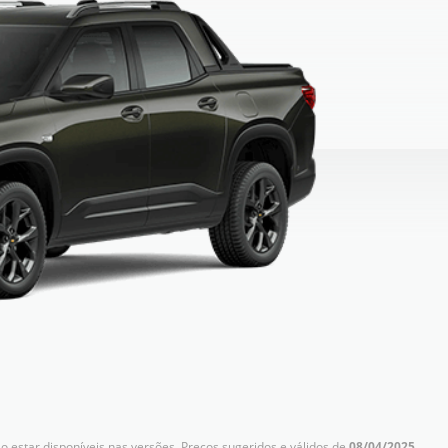
 estar disponíveis nas versões. Preços sugeridos e válidos de
08/04/2025