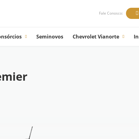
Fale Conosco:
onsórcios
Seminovos
Chevrolet Vianorte
In
emier