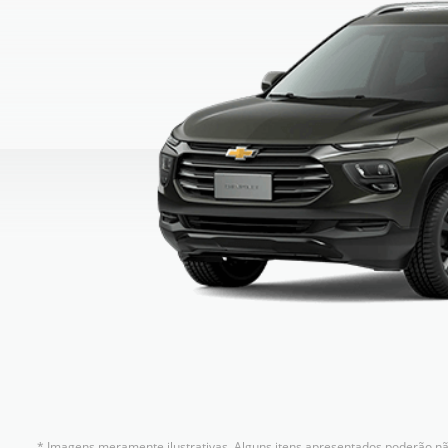
* Imagens meramente ilustrativas. Alguns itens apresentados poderão não