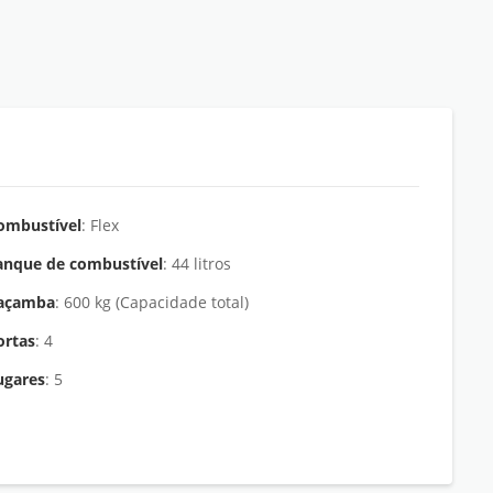
ombustível
: Flex
anque de combustível
: 44 litros
açamba
: 600 kg (Capacidade total)
ortas
: 4
ugares
: 5