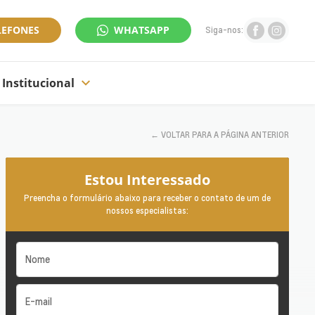
LEFONES
WHATSAPP
Siga-nos:
Institucional
←
VOLTAR PARA A PÁGINA ANTERIOR
Estou Interessado
Preencha o formulário abaixo para receber o contato de um de
nossos especialistas: